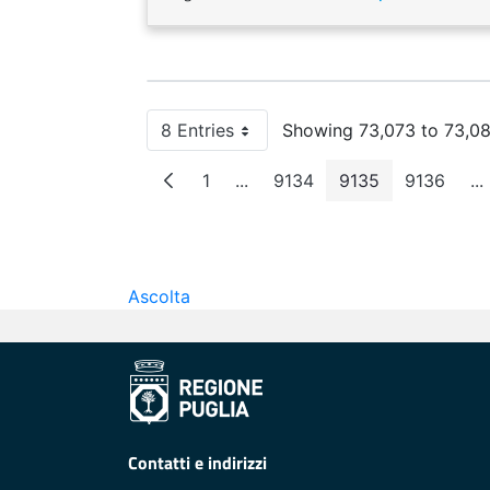
8 Entries
Showing 73,073 to 73,080
Per Page
1
...
9134
9135
9136
...
Page
Intermediate Pages
Page
Page
Page
I
Ascolta
Contatti e indirizzi