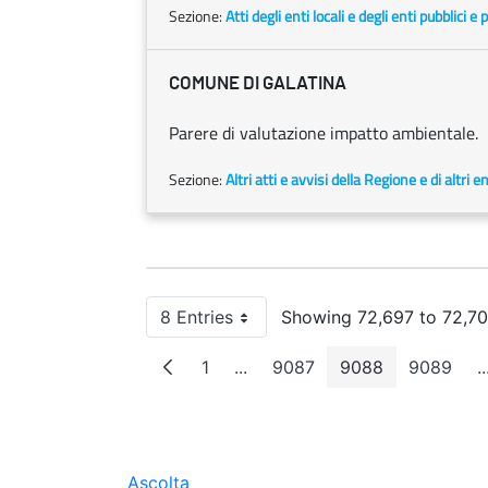
Sezione:
Atti degli enti locali e degli enti pubblici e p
COMUNE DI GALATINA
Parere di valutazione impatto ambientale.
Sezione:
Altri atti e avvisi della Regione e di altri 
8 Entries
Showing 72,697 to 72,704
Per Page
1
...
9087
9088
9089
..
Page
Intermediate Pages
Page
Page
Page
Ascolta