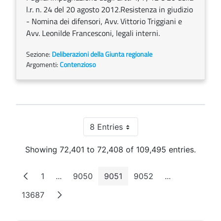
l.r. n. 24 del 20 agosto 2012.Resistenza in giudizio
- Nomina dei difensori, Avv. Vittorio Triggiani e
Avv. Leonilde Francesconi, legali interni.
Sezione:
Deliberazioni della Giunta regionale
Argomenti:
Contenzioso
8 Entries
Per Page
Showing 72,401 to 72,408 of 109,495 entries.
1
...
9050
9051
9052
...
Page
Intermediate Pages
Page
Page
Page
Intermediate 
13687
Page