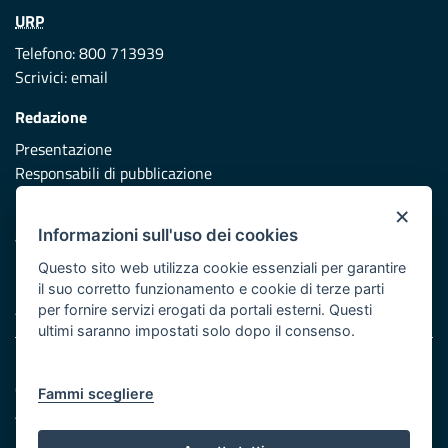
URP
Telefono: 800 713939
Scrivici:
email
Redazione
Presentazione
Responsabili di pubblicazione
×
Protezione civile
Informazioni sull'uso dei cookies
Vai al sito di Protezione Civile Puglia
Questo sito web utilizza cookie essenziali per garantire
Iniziativa finanziata con risorse del POR Puglia 2014/2020 -
il suo corretto funzionamento e cookie di terze parti
Asse XI
per fornire servizi erogati da portali esterni. Questi
ultimi saranno impostati solo dopo il consenso.
Note legali
Cookie e privacy
Fammi scegliere
Atti di notifica
Feed RSS