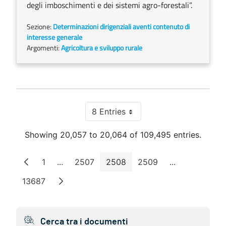
degli imboschimenti e dei sistemi agro-forestali”.
Sezione:
Determinazioni dirigenziali aventi contenuto di
interesse generale
Argomenti:
Agricoltura e sviluppo rurale
8 Entries
Per Page
Showing 20,057 to 20,064 of 109,495 entries.
1
...
2507
2508
2509
...
Page
Intermediate Pages
Page
Page
Page
Intermediate 
13687
Page
Cerca tra i documenti