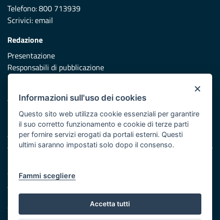
Telefono: 800 713939
Scrivici:
email
Redazione
Presentazione
Responsabili di pubblicazione
×
Protezione civile
Informazioni sull'uso dei cookies
Vai al sito di Protezione Civile Puglia
Questo sito web utilizza cookie essenziali per garantire
Iniziativa finanziata con risorse del POR Puglia 2014/2020 -
il suo corretto funzionamento e cookie di terze parti
Asse XI
per fornire servizi erogati da portali esterni. Questi
ultimi saranno impostati solo dopo il consenso.
Note legali
Cookie e privacy
Fammi scegliere
Atti di notifica
Feed RSS
Accetta tutti
Servizi Intranet