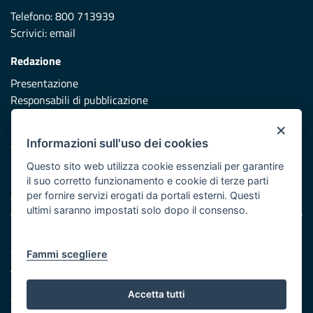
Telefono: 800 713939
Scrivici:
email
Redazione
Presentazione
Responsabili di pubblicazione
×
Protezione civile
Informazioni sull'uso dei cookies
Vai al sito di Protezione Civile Puglia
Questo sito web utilizza cookie essenziali per garantire
Iniziativa finanziata con risorse del POR Puglia 2014/2020 -
il suo corretto funzionamento e cookie di terze parti
Asse XI
per fornire servizi erogati da portali esterni. Questi
ultimi saranno impostati solo dopo il consenso.
Note legali
Cookie e privacy
Fammi scegliere
Atti di notifica
Feed RSS
Accetta tutti
Servizi Intranet