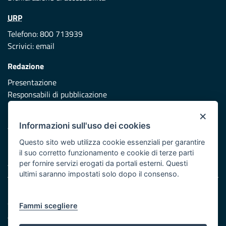
URP
Telefono: 800 713939
Scrivici:
email
Redazione
Presentazione
Responsabili di pubblicazione
×
Protezione civile
Informazioni sull'uso dei cookies
Vai al sito di Protezione Civile Puglia
Questo sito web utilizza cookie essenziali per garantire
Iniziativa finanziata con risorse del POR Puglia 2014/2020 -
il suo corretto funzionamento e cookie di terze parti
Asse XI
per fornire servizi erogati da portali esterni. Questi
ultimi saranno impostati solo dopo il consenso.
Note legali
Cookie e privacy
Fammi scegliere
Atti di notifica