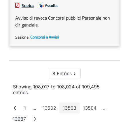
Scarica
Ascolta
Avviso di revoca Concorsi pubblici Personale non
dirigenziale.
Sezione:
Concorsi e Avvisi
8 Entries
Per Page
Showing 108,017 to 108,024 of 109,495
entries.
1
...
13502
13503
13504
...
Page
Intermediate Pages
Page
Page
Page
Intermedia
13687
Page