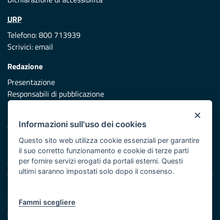
URP
Telefono: 800 713939
Scrivici:
email
Redazione
Presentazione
Responsabili di pubblicazione
×
Protezione civile
Informazioni sull'uso dei cookies
Vai al sito di Protezione Civile Puglia
Questo sito web utilizza cookie essenziali per garantire
Iniziativa finanziata con risorse del POR Puglia 2014/2020 -
il suo corretto funzionamento e cookie di terze parti
Asse XI
per fornire servizi erogati da portali esterni. Questi
ultimi saranno impostati solo dopo il consenso.
Note legali
Cookie e privacy
Fammi scegliere
Atti di notifica