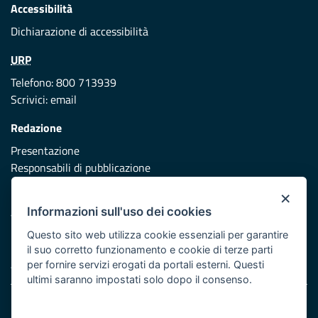
Accessibilità
Dichiarazione di accessibilità
URP
Telefono: 800 713939
Scrivici:
email
Redazione
Presentazione
Responsabili di pubblicazione
×
Protezione civile
Informazioni sull'uso dei cookies
Vai al sito di Protezione Civile Puglia
Questo sito web utilizza cookie essenziali per garantire
Iniziativa finanziata con risorse del POR Puglia 2014/2020 -
il suo corretto funzionamento e cookie di terze parti
Asse XI
per fornire servizi erogati da portali esterni. Questi
ultimi saranno impostati solo dopo il consenso.
Note legali