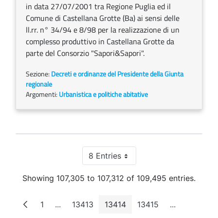
in data 27/07/2001 tra Regione Puglia ed il
Comune di Castellana Grotte (Ba) ai sensi delle
ll.rr. n° 34/94 e 8/98 per la realizzazione di un
complesso produttivo in Castellana Grotte da
parte del Consorzio "Sapori&Sapori".
Sezione:
Decreti e ordinanze del Presidente della Giunta
regionale
Argomenti:
Urbanistica e politiche abitative
8 Entries
Per Page
Showing 107,305 to 107,312 of 109,495 entries.
1
...
13413
13414
13415
...
Page
Intermediate Pages
Page
Page
Page
Intermediat