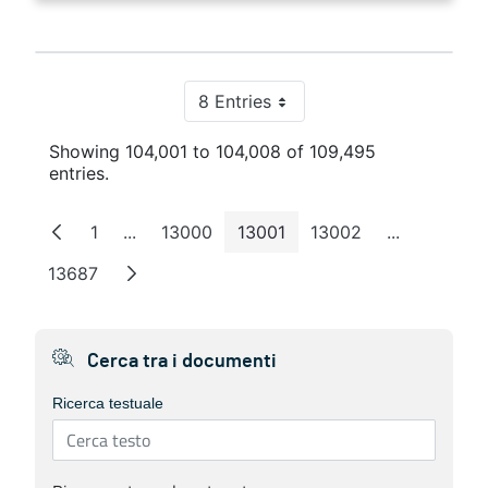
8 Entries
Per Page
Showing 104,001 to 104,008 of 109,495
entries.
1
...
13000
13001
13002
...
Page
Intermediate Pages
Page
Page
Page
Intermedia
13687
Page
Cerca tra i documenti
Ricerca testuale