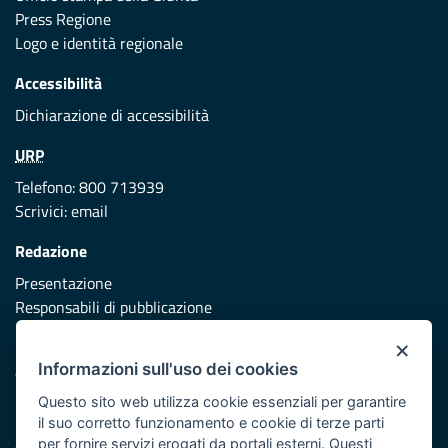
Press Regione
Logo e identità regionale
Accessibilità
Dichiarazione di accessibilità
URP
Telefono: 800 713939
Scrivici:
email
Redazione
Presentazione
Responsabili di pubblicazione
×
Protezione civile
Informazioni sull'uso dei cookies
Vai al sito di Protezione Civile Puglia
Questo sito web utilizza cookie essenziali per garantire
Iniziativa finanziata con risorse del POR Puglia 2014/2020 -
il suo corretto funzionamento e cookie di terze parti
Asse XI
per fornire servizi erogati da portali esterni. Questi