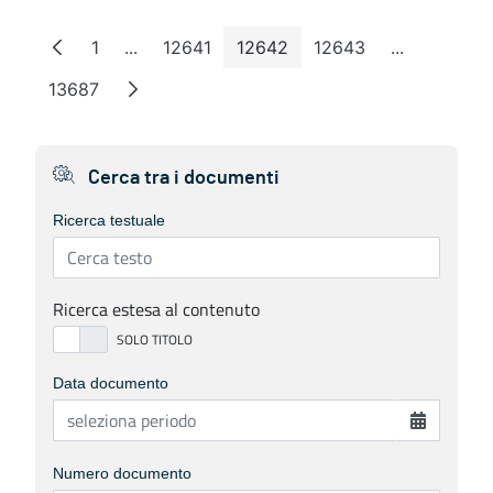
1
...
12641
12642
12643
...
Page
Intermediate Pages
Page
Page
Page
Intermedia
13687
Page
Cerca tra i documenti
Ricerca testuale
Ricerca estesa al contenuto
Data documento
Numero documento