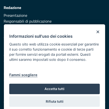
Redazione
Presentazione
Responsabili di pubblicazione
×
Protezione civile
Informazioni sull'uso dei cookies
Vai al sito di Protezione Civile Puglia
Questo sito web utilizza cookie essenziali per garantire
Iniziativa finanziata con risorse del POR Puglia 2014/2020 -
il suo corretto funzionamento e cookie di terze parti
Asse XI
per fornire servizi erogati da portali esterni. Questi
ultimi saranno impostati solo dopo il consenso.
Note legali
Cookie e privacy
Fammi scegliere
Atti di notifica
Feed RSS
Accetta tutti
Servizi Intranet
Rifiuta tutti