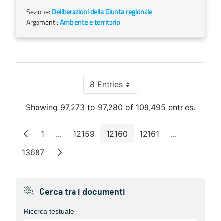
Sezione:
Deliberazioni della Giunta regionale
Argomenti:
Ambiente e territorio
8 Entries
Per Page
Showing 97,273 to 97,280 of 109,495 entries.
1
...
12159
12160
12161
...
Page
Intermediate Pages
Page
Page
Page
Intermediate
13687
Page
Cerca tra i documenti
Ricerca testuale