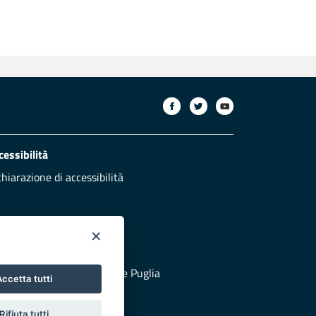
cessibilità
chiarazione di accessibilità
×
otezione civile
 al sito di Protezione Civile Puglia
ccetta tutti
Rifiuta tutti