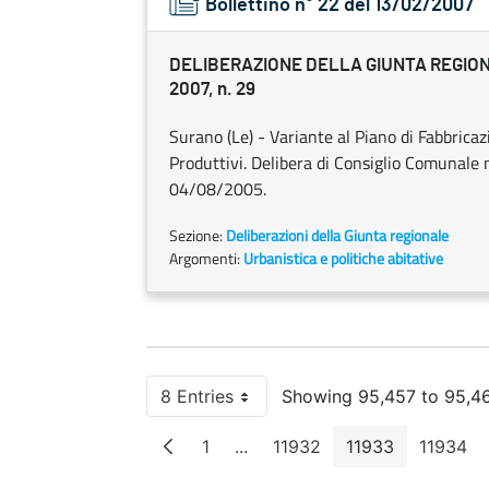
Bollettino n° 22 del 13/02/2007
DELIBERAZIONE DELLA GIUNTA REGION
2007, n. 29
Surano (Le) - Variante al Piano di Fabbrica
Produttivi. Delibera di Consiglio Comunale
04/08/2005.
Sezione:
Deliberazioni della Giunta regionale
Argomenti:
Urbanistica e politiche abitative
8 Entries
Showing 95,457 to 95,46
Per Page
1
...
11932
11933
11934
Page
Intermediate Pages
Page
Page
Page