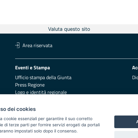
Valuta questo sito
Area riservata
Eventi e Stampa
Ac
Ufficio stampa della Giunta
Di
Press Regione
Logo e identità regionale
Redazione
Pr
uso dei cookies
Presentazione
Vai
a cookie essenziali per garantire il suo corretto
A
di terze parti per fornire servizi erogati da portali
Responsabili di pubblicazione
 saranno impostati solo dopo il consenso.