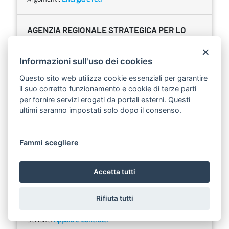
AGENZIA REGIONALE STRATEGICA PER LO
SVILUPPO ECOSOSTENIBILE DEL TERRITORIO
×
DELLA REGIONE PUGLIA (ASSET)
Informazioni sull'uso dei cookies
Scarica
Ascolta
Questo sito web utilizza cookie essenziali per garantire
Esito di gara - CIG 9695141B71.
il suo corretto funzionamento e cookie di terze parti
per fornire servizi erogati da portali esterni. Questi
Sezione:
Appalti e Contratti
ultimi saranno impostati solo dopo il consenso.
AGENZIA REGIONALE STRATEGICA PER LO
Fammi scegliere
SVILUPPO ECOSOSTENIBILE DEL TERRITORIO
DELLA REGIONE PUGLIA (ASSET)
Accetta tutti
Scarica
Ascolta
Esito di gara - CIG 9698059376.
Rifiuta tutti
Sezione:
Appalti e Contratti