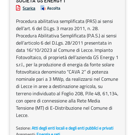
SOCIETA’ GS ENERGY 1
Scarica
Ascolta
Procedura abilitativa semplificata (PAS) ai sensi
dell’art. 6 del D.Lgs. 3 marzo 2011, n. 28.
Procedura Abilitativa Semplificata (P.A.S.) ai sensi
dell’articolo 6 del D.Lgs. 28/2011 presentata in
data 16/10/2023 al Comune di Lecce. Impianto
Fotovoltaico, di proprietà dell’azienda GS Energy 1
s.r.l., per la produzione di energia da fonte solare
fotovoltaica denominato “CAVA 2” di potenza
nominale pari a 3 MWp, da realizzarsi nel Comune
di Lecce in aree a destinazione agricola, su
terreno individuato al Foglio 208, P.lle 48, 61,134,
con opere di connessione alla Rete Media
Tensione (MT) di E-Distribuzione nel Comune di
Lecce.
Sezione:
Atti degli enti locali e degli enti pubblici e privati
Argomenti:
Energia e reti