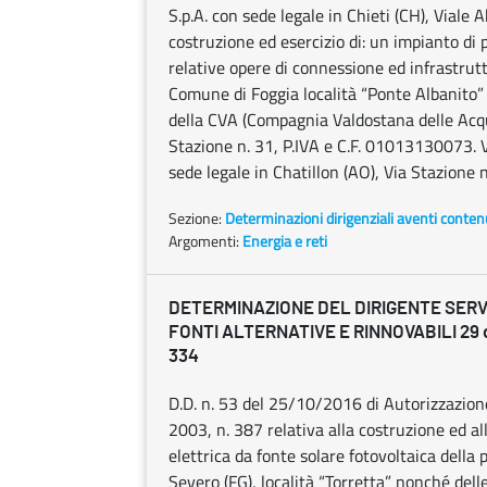
S.p.A. con sede legale in Chieti (CH), Viale
costruzione ed esercizio di: un impianto di 
relative opere di connessione ed infrastrut
Comune di Foggia località “Ponte Albanito”
della CVA (Compagnia Valdostana delle Acque)
Stazione n. 31, P.IVA e C.F. 01013130073. Vo
sede legale in Chatillon (AO), Via Stazione 
Sezione:
Determinazioni dirigenziali aventi conten
Argomenti:
Energia e reti
DETERMINAZIONE DEL DIRIGENTE SERVI
FONTI ALTERNATIVE E RINNOVABILI 29 d
334
D.D. n. 53 del 25/10/2016 di Autorizzazion
2003, n. 387 relativa alla costruzione ed al
elettrica da fonte solare fotovoltaica della
Severo (FG), località “Torretta” nonché dell