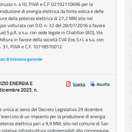
 Abruzzo n. 410, P.IVA e C.F. 02192110696 per la
produzione di energia elettrica da fonte eolica e delle
ture della potenza elettrica di 27,2 MW sito nel
 poi volturata con D.D. n. 32 del 28/07/2016 a favore
 S.p.A. a s.u. con sede legale in Chatillon (AO), Via
ltura in favore della società CVA Eos S.r.l. a s.u. con
n. 31, P.IVA e C.F. 10718570012.
uto di interesse generale
ZIO ENERGIA E
Scarica
Ascolta
icembre 2023, n.
e unica ai sensi del Decreto Legislativo 29 dicembre
l’esercizio di un impianto per la produzione di energia
 potenza elettrica pari a 9,9 MW, sito nel comune di San
e relative infrastrutture indispensabili alla connessione.