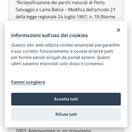
"Riclassificazione dei parchi naturali di Porto
Selvaggio e Lama Balice - Modifica dell'articolo 27
della legge regionale 24 luglio 1997, n. 19 (Norme
per l'istituzione e la gestione delle aree naturali
×
protette nella Regione Puglia)".
Informazioni sull'uso dei cookies
Sezione:
Statuto, leggi e regolamenti regionali
Questo sito web utilizza cookie essenziali per garantire
Argomenti:
Ambiente e territorio
il suo corretto funzionamento e cookie di terze parti
per fornire servizi erogati da portali esterni. Questi
ultimi saranno impostati solo dopo il consenso.
Bollettino n° 68 del 04/06/2004
Scarica
Ascolta
Fammi scegliere
DETERMINAZIONE DEL DIRIGENTE SETTORE
SANITA' 27 maggio 2004, n. 294
Accetta tutti
Scarica
Ascolta
Rifiuta tutti
D.P.R. 28 luglio 2000, n. 270. Graduatoria unica
regionale di medicina generale valevole per l'anno
2003. Approvazione in via provvisoria.