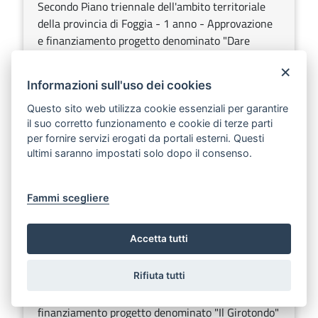
Secondo Piano triennale dell'ambito territoriale
della provincia di Foggia - 1 anno - Approvazione
e finanziamento progetto denominato "Dare
Senso" - Esercizio finanziario 2005, Cap. 786000.
×
Residui propri.
Informazioni sull'uso dei cookies
Sezione:
Determinazioni dirigenziali aventi contenuto di
Questo sito web utilizza cookie essenziali per garantire
interesse generale
il suo corretto funzionamento e cookie di terze parti
per fornire servizi erogati da portali esterni. Questi
ultimi saranno impostati solo dopo il consenso.
DETERMINAZIONE DEL DIRIGENTE SETTORE
SERVIZI SOCIALI 24 marzo 2005, n. 95
Scarica
Ascolta
Fammi scegliere
Legge regionale 11 febbraio 1999, n. 10 - art. 8 -
Accetta tutti
Interventi in favore dell'infanzia e
dell'adolescenza. Comune di Binetto - Secondo
Piano triennale dell'ambito territoriale della
Rifiuta tutti
provincia di Bari - 1 anno - Approvazione e
finanziamento progetto denominato "Il Girotondo"