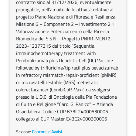
contratto sino al 31/12/2026, eventualmente
prorogabile, nell’ambito delle attività relative al
progetto Piano Nazionale di Ripresa e Resilienza,
Missione 6 – Componente 2 – Investimento 2.1
Valorizzazione e Potenziamento della Ricerca
Biomedica del S.S.N. - Progetto PNRR-MCNT2-
2023-12377315 dal titolo “Sequential
immunochemotherapy treatment with
Pembrolizumab plus Dendritic Cell (DC) Vaccine
followed by trifluridine/tipiracil plus bevacizumab
in refractory mismatch-repair-proficient (pMMR)
or microsatellitestable (MSS) metastatic
colorectacancer (CombiCoR-Vax)”, da svolgersi
presso la U.O.C. di Oncologia della Pia Fondazione
di Culto e Religione “Card. G. Panico” – Azienda
Ospedaliera. Codice CUP B73C24000530005
collegato al CUP Master E43C24000200005
Sezione:
Concorsi e Avvisi