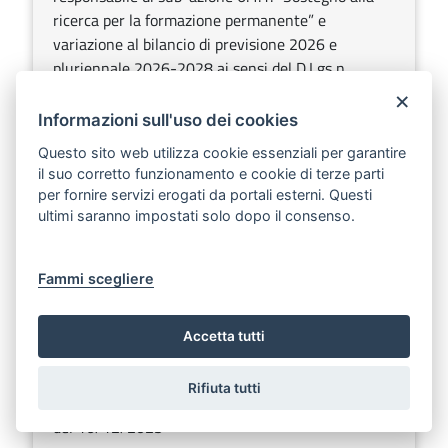
ricerca per la formazione permanente” e
variazione al bilancio di previsione 2026 e
pluriennale 2026-2028 ai sensi del D.Lgs n.
118/2011 e ss.mm.ii. per € 2.000.000,00.
×
Informazioni sull'uso dei cookies
Sezione:
Deliberazioni della Giunta regionale
Questo sito web utilizza cookie essenziali per garantire
Argomenti:
Bilancio, contabilità e finanza
il suo corretto funzionamento e cookie di terze parti
per fornire servizi erogati da portali esterni. Questi
ultimi saranno impostati solo dopo il consenso.
DELIBERAZIONE DELLA GIUNTA REGIONALE
30 giugno 2026, n. 907
Scarica
Ascolta
Fammi scegliere
Convenzione tra Regione Puglia, Comune di Bari e
Interporto regionale della Puglia spa per la
Accetta tutti
definizione dell’intervento “Asse di collegamento
Zona Industriale - S.S. 16 – 1° stralcio” approvata
Rifiuta tutti
con DGR n. 995/2021. Modifica alla DGR n. 1977
del 16/12/2025