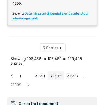
1999.
Sezione:
Determinazioni dirigenziali aventi contenuto di
interesse generale
5 Entries
Per Page
Showing 108,456 to 108,460 of 109,495
entries.
1
...
21691
21692
21693
...
Page
Intermediate Pages
Page
Page
Page
Intermedia
21899
Page
Cerca tra i documenti