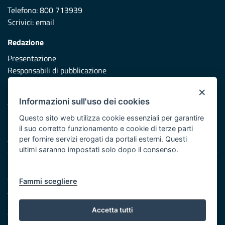
Telefono: 800 713939
Scrivici:
email
Redazione
Presentazione
Responsabili di pubblicazione
×
Protezione civile
Informazioni sull'uso dei cookies
Vai al sito di Protezione Civile Puglia
Questo sito web utilizza cookie essenziali per garantire
Iniziativa finanziata con risorse del POR Puglia 2014/2020 -
il suo corretto funzionamento e cookie di terze parti
Asse XI
per fornire servizi erogati da portali esterni. Questi
ultimi saranno impostati solo dopo il consenso.
Note legali
Cookie e privacy
Fammi scegliere
Atti di notifica
Feed RSS
Accetta tutti
Servizi Intranet