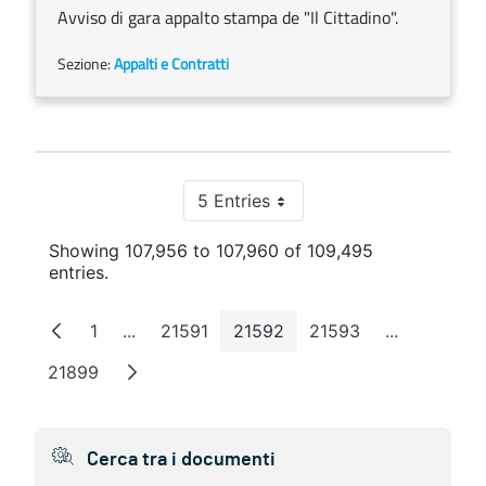
Avviso di gara appalto stampa de "Il Cittadino".
Sezione:
Appalti e Contratti
5 Entries
Per Page
Showing 107,956 to 107,960 of 109,495
entries.
1
...
21591
21592
21593
...
Page
Intermediate Pages
Page
Page
Page
Intermedia
21899
Page
Cerca tra i documenti