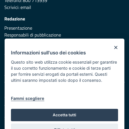
Telefono: 800 713939
Scrivici:
email
Redazione
Presentazione
Responsabili di pubblicazione
×
Protezione civile
Informazioni sull'uso dei cookies
Vai al sito di Protezione Civile Puglia
Questo sito web utilizza cookie essenziali per garantire
Iniziativa finanziata con risorse del POR Puglia 2014/2020 -
il suo corretto funzionamento e cookie di terze parti
Asse XI
per fornire servizi erogati da portali esterni. Questi
ultimi saranno impostati solo dopo il consenso.
Note legali
Cookie e privacy
Fammi scegliere
Atti di notifica
Feed RSS
Accetta tutti
Servizi Intranet