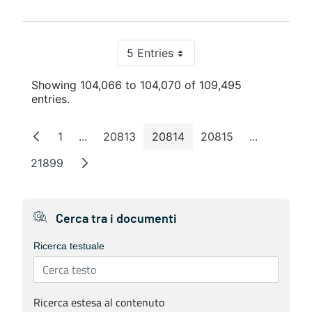
5 Entries
Per Page
Showing 104,066 to 104,070 of 109,495
entries.
1
...
20813
20814
20815
...
Page
Intermediate Pages
Page
Page
Page
Intermedia
21899
Page
Cerca tra i documenti
Ricerca testuale
Ricerca estesa al contenuto