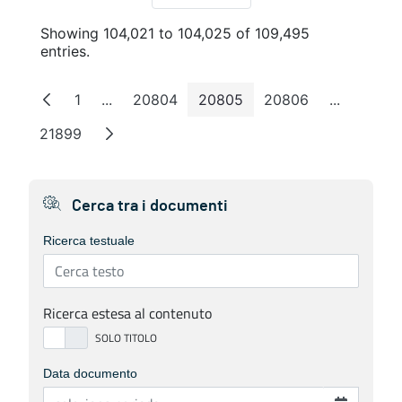
Showing 104,021 to 104,025 of 109,495
entries.
1
...
20804
20805
20806
...
Page
Intermediate Pages
Page
Page
Page
Intermedi
21899
Page
Cerca tra i documenti
Ricerca testuale
Ricerca estesa al contenuto
Data documento