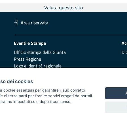
Valuta questo sito
Area riservata
Eventi e Stampa
Ac
Ufficio stampa della Giunta
Di
Press Regione
Logo e identità regionale
Redazione
Pr
uso dei cookies
Presentazione
Vai
a cookie essenziali per garantire il suo corretto
A
di terze parti per fornire servizi erogati da portali
Responsabili di pubblicazione
 saranno impostati solo dopo il consenso.
 2014/2020 - Asse XI
i di notifica
Feed RSS
Servizi Intranet