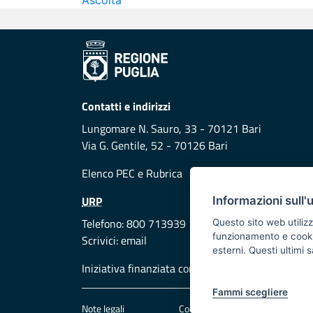
Ascolta
Contatti e indirizzi
Lungomare N. Sauro, 33 - 70121 Bari
Via G. Gentile, 52 - 70126 Bari
Elenco PEC
e
Rubrica
URP
Informazioni sull'
Telefono: 800 713939
Questo sito web utilizz
funzionamento e cookie 
Scrivici:
email
esterni. Questi ultimi
Iniziativa finanziata con risorse del POR Puglia
Fammi scegliere
Note legali
Cookie e privacy
Att