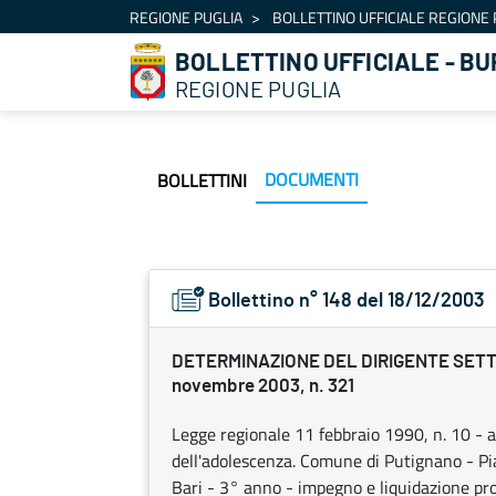
Navigation
REGIONE PUGLIA
BOLLETTINO UFFICIALE REGIONE 
Skip to Content
BOLLETTINO UFFICIALE - BU
REGIONE PUGLIA
DOCUMENTI
BOLLETTINI
Bollettino n° 148 del 18/12/2003
DETERMINAZIONE DEL DIRIGENTE SETTO
novembre 2003, n. 321
Legge regionale 11 febbraio 1990, n. 10 - art
dell'adolescenza. Comune di Putignano - Pian
Bari - 3° anno - impegno e liquidazione pro