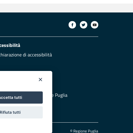
cessibilità
chiarazione di accessibilità
×
otezione civile
 al sito di Protezione Civile Puglia
ccetta tutti
Rifiuta tutti
© Regione Puglia