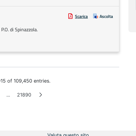
Scarica
Ascolta
P.O. di Spinazzola.
15 of 109,450 entries.
...
21890
ge
Intermediate Pages
Page
Valuta questo sito