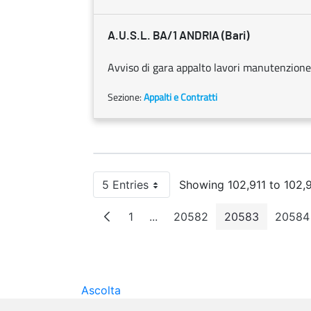
A.U.S.L. BA/1 ANDRIA (Bari)
Avviso di gara appalto lavori manutenzione 
Sezione:
Appalti e Contratti
5 Entries
Showing 102,911 to 102,9
Per Page
1
...
20582
20583
20584
Page
Intermediate Pages
Page
Page
Pa
Ascolta