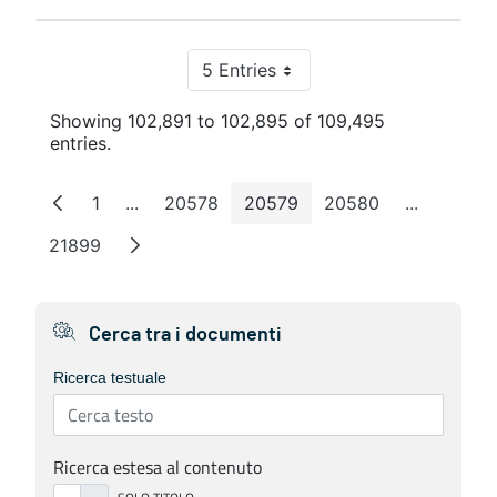
5 Entries
Per Page
Showing 102,891 to 102,895 of 109,495
entries.
1
...
20578
20579
20580
...
Page
Intermediate Pages
Page
Page
Page
Intermedi
21899
Page
Cerca tra i documenti
Ricerca testuale
Ricerca estesa al contenuto