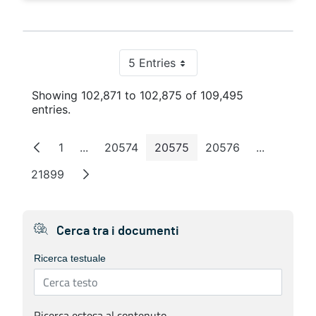
5 Entries
Per Page
Showing 102,871 to 102,875 of 109,495
entries.
1
...
20574
20575
20576
...
Page
Intermediate Pages
Page
Page
Page
Intermedi
21899
Page
Cerca tra i documenti
Ricerca testuale
Ricerca estesa al contenuto