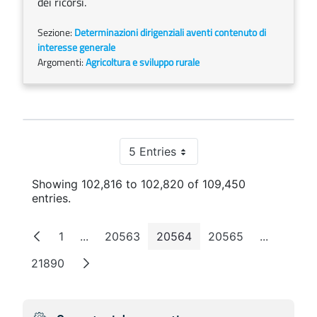
dei ricorsi.
Sezione:
Determinazioni dirigenziali aventi contenuto di
interesse generale
Argomenti:
Agricoltura e sviluppo rurale
5 Entries
Per Page
Showing 102,816 to 102,820 of 109,450
entries.
1
...
20563
20564
20565
...
Page
Intermediate Pages
Page
Page
Page
Intermedi
21890
Page