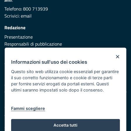
Telefono: 800 713939
Scrivici:
email
Redazione
Presentazione
Responsabili di pubblicazione
×
Protezione civile
Informazioni sull'uso dei cookies
Vai al sito di Protezione Civile Puglia
Questo sito web utilizza cookie essenziali per garantire
Iniziativa finanziata con risorse del POR Puglia 2014/2020 -
il suo corretto funzionamento e cookie di terze parti
Asse XI
per fornire servizi erogati da portali esterni. Questi
ultimi saranno impostati solo dopo il consenso.
Note legali
Cookie e privacy
Fammi scegliere
Atti di notifica
Feed RSS
Accetta tutti
Servizi Intranet