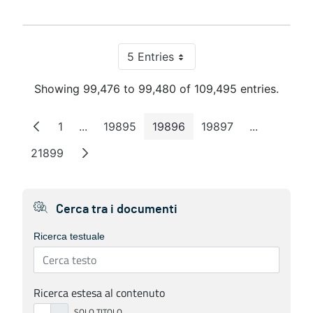
5 Entries
Per Page
Showing 99,476 to 99,480 of 109,495 entries.
1
...
19895
19896
19897
...
Page
Intermediate Pages
Page
Page
Page
Intermedia
21899
Page
Cerca tra i documenti
Ricerca testuale
Ricerca estesa al contenuto