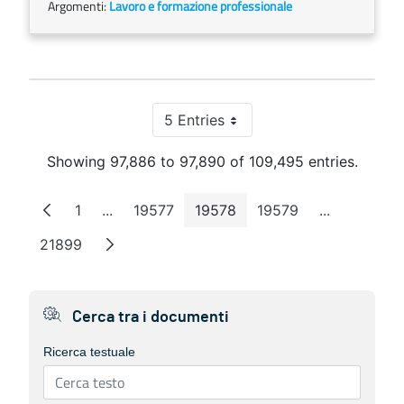
Argomenti:
Lavoro e formazione professionale
5 Entries
Per Page
Showing 97,886 to 97,890 of 109,495 entries.
1
...
19577
19578
19579
...
Page
Intermediate Pages
Page
Page
Page
Intermediat
21899
Page
Cerca tra i documenti
Ricerca testuale