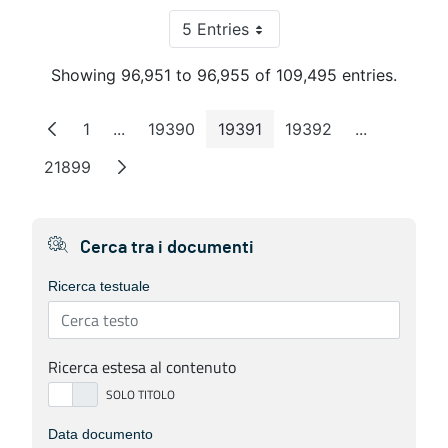
5 Entries
Per Page
Showing 96,951 to 96,955 of 109,495 entries.
1
...
19390
19391
19392
...
Page
Intermediate Pages
Page
Page
Page
Intermedia
21899
Page
Cerca tra i documenti
Ricerca testuale
Ricerca estesa al contenuto
Data documento