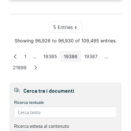
5 Entries
Per Page
Showing 96,926 to 96,930 of 109,495 entries.
1
...
19385
19386
19387
...
Page
Intermediate Pages
Page
Page
Page
Intermedia
21899
Page
Cerca tra i documenti
Ricerca testuale
Ricerca estesa al contenuto