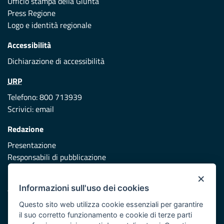
Ufficio stampa della Giunta
Press Regione
Logo e identità regionale
Accessibilità
Dichiarazione di accessibilità
URP
Telefono: 800 713939
Scrivici:
email
Redazione
Presentazione
Responsabili di pubblicazione
×
Protezione civile
Informazioni sull'uso dei cookies
Vai al sito di Protezione Civile Puglia
Questo sito web utilizza cookie essenziali per garantire
Iniziativa finanziata con risorse del POR Puglia 2014/2020 -
il suo corretto funzionamento e cookie di terze parti