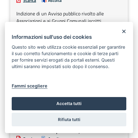
Scarica
Ascolta
Indizione di un Avviso pubblico rivolto alle
Associazioni e ai Gruppi Comunali iscritti
all’Elenco regionale del volontariato di Protezione
×
Civile, per la manifestazione di interesse
Informazioni sull'uso dei cookies
finalizzata alle attività di supporto alle criticità
Questo sito web utilizza cookie essenziali per garantire
correlate al Rischio Incendi Boschivi (A.I.B.) e al
il suo corretto funzionamento e cookie di terze parti
Rischio idraulico e idrogeologico nel triennio
per fornire servizi erogati da portali esterni. Questi
2026- 2028, e approvazione dello schema
ultimi saranno impostati solo dopo il consenso.
Convenzione.
Sezione:
Determinazioni dirigenziali aventi contenuto di
Fammi scegliere
interesse generale
Argomenti:
Protezione civile
Accetta tutti
DETERMINAZIONE DEL DIRIGENTE SEZIONE
Rifiuta tutti
SANITÀ VETERINARIA E SICUREZZA
ALIMENTARE 14 aprile 2026, n. 85