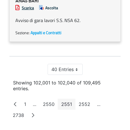
ANAS BARI
Scarica
Ascolta
Avviso di gara lavori S.S. NSA 62.
Sezione:
Appalti e Contratti
40 Entries
Per Page
Showing 102,001 to 102,040 of 109,495
entries.
1
...
2550
2551
2552
...
Page
Intermediate Pages
Page
Page
Page
Intermediate 
2738
Page