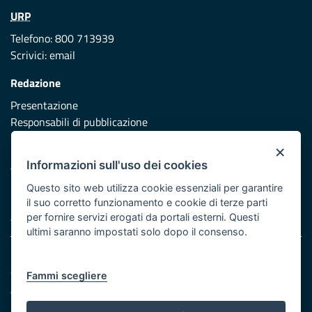
URP
Telefono: 800 713939
Scrivici:
email
Redazione
Presentazione
Responsabili di pubblicazione
×
Protezione civile
Informazioni sull'uso dei cookies
Vai al sito di Protezione Civile Puglia
Questo sito web utilizza cookie essenziali per garantire
Iniziativa finanziata con risorse del POR Puglia 2014/2020 -
il suo corretto funzionamento e cookie di terze parti
Asse XI
per fornire servizi erogati da portali esterni. Questi
ultimi saranno impostati solo dopo il consenso.
Note legali
Cookie e privacy
Fammi scegliere
Atti di notifica
Feed RSS