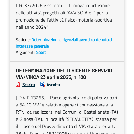
L.R. 33/2026 e ss.mm.ii. - Proroga conclusione
delle attività progettuali “AVVISO A e D per la
promozione dell’attività fisico-motoria-sportiva
nell’anno 2024”.
Sezione:
Determinazioni dirigenziali aventi contenuto di
interesse generale
Argomenti:
Sport
DETERMINAZIONE DEL DIRIGENTE SERVIZIO
VIA/VINCA 23 aprile 2025, n. 180
Scarica
Ascolta
[ID VIP 13265] - Parco agrivoltaico di potenza pari
a 54,10 MW e relative opere di connessione alla
RTN, da realizzarsi nei Comuni di Castellaneta (TA)
e Ginosa (TA), in località “STIVALETTA”. Istanza per
il rilascio del Provvedimento di VIA statale ex art.
23 del D.lgs. n. 152/2006 e ss.mm.ii. Proponente: