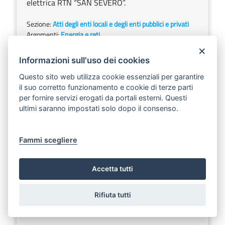
elettrica RTN “SAN SEVERO”.
Sezione:
Atti degli enti locali e degli enti pubblici e privati
Argomenti:
Energia e reti
×
Informazioni sull'uso dei cookies
PIVEXO LEVANTE S.R.L.
Questo sito web utilizza cookie essenziali per garantire
Scarica
Ascolta
il suo corretto funzionamento e cookie di terze parti
per fornire servizi erogati da portali esterni. Questi
Pubblicazione ai sensi dell’art. 8, comma 9, del D.
ultimi saranno impostati solo dopo il consenso.
Lgs. n. 190/2024. Procedura Abilitativa
Semplificata (P.A.S.) relativa alla Realizzazione di
un impianto Agrivoltaico PNRR della potenza
Fammi scegliere
nominale in DC di 2,9 MWp e potenza in AC di 2,5
MW e delle relative opere di connessione alla Rete
Accetta tutti
E-Distribuzione denominato “Domenico
Casamassima” sito nel Comune di Castellaneta
(TA)” - Avviso di avvenuto perfezionamento del
Rifiuta tutti
titolo abilitativo.