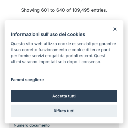
Showing 601 to 640 of 109,495 entries.
1
...
15
16
17
...
2738
×
Page
Intermediate Pages
Page
Page
Page
Intermediate Pages
Page
Informazioni sull'uso dei cookies
Questo sito web utilizza cookie essenziali per garantire
Cerca tra i documenti
il suo corretto funzionamento e cookie di terze parti
per fornire servizi erogati da portali esterni. Questi
Ricerca testuale
ultimi saranno impostati solo dopo il consenso.
Fammi scegliere
Ricerca estesa al contenuto
Accetta tutti
Data documento
Rifiuta tutti
Numero documento