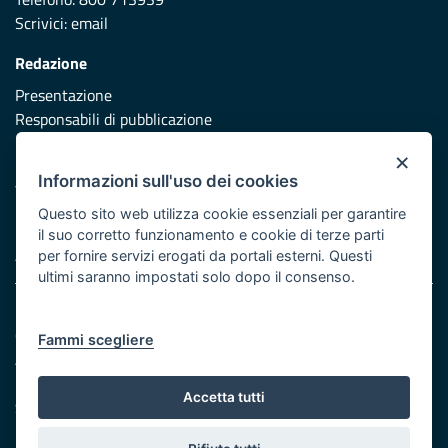
Scrivici:
email
Redazione
Presentazione
Responsabili di pubblicazione
×
Protezione civile
Informazioni sull'uso dei cookies
Vai al sito di Protezione Civile Puglia
Questo sito web utilizza cookie essenziali per garantire
Iniziativa finanziata con risorse del POR Puglia 2014/2020 -
il suo corretto funzionamento e cookie di terze parti
Asse XI
per fornire servizi erogati da portali esterni. Questi
ultimi saranno impostati solo dopo il consenso.
Note legali
Cookie e privacy
Fammi scegliere
Atti di notifica
Feed RSS
Accetta tutti
Servizi Intranet