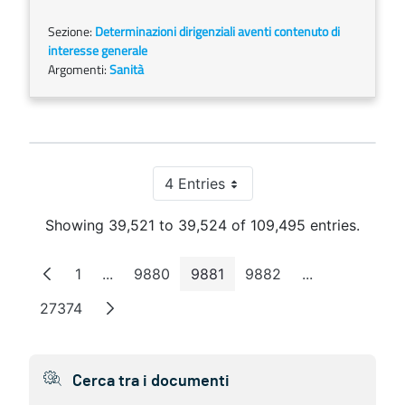
Sezione:
Determinazioni dirigenziali aventi contenuto di
interesse generale
Argomenti:
Sanità
4 Entries
Per Page
Showing 39,521 to 39,524 of 109,495 entries.
1
...
9880
9881
9882
...
Page
Intermediate Pages
Page
Page
Page
Intermediate 
27374
Page
Cerca tra i documenti