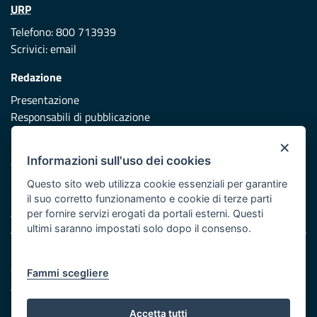
URP
Telefono: 800 713939
Scrivici:
email
Redazione
Presentazione
Responsabili di pubblicazione
×
Protezione civile
Informazioni sull'uso dei cookies
Vai al sito di Protezione Civile Puglia
Questo sito web utilizza cookie essenziali per garantire
Iniziativa finanziata con risorse del POR Puglia 2014/2020 -
il suo corretto funzionamento e cookie di terze parti
Asse XI
per fornire servizi erogati da portali esterni. Questi
ultimi saranno impostati solo dopo il consenso.
Note legali
Cookie e privacy
Fammi scegliere
Atti di notifica
Feed RSS
Accetta tutti