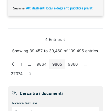
Sezione:
Atti degli enti locali e degli enti pubblici e privati
4 Entries
Per Page
Showing 39,457 to 39,460 of 109,495 entries.
1
...
9864
9865
9866
...
Page
Intermediate Pages
Page
Page
Page
Intermediate 
27374
Page
Cerca tra i documenti
Ricerca testuale