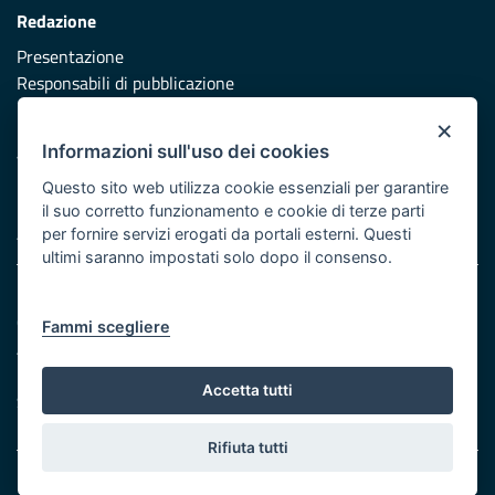
Redazione
Presentazione
Responsabili di pubblicazione
×
Protezione civile
Informazioni sull'uso dei cookies
Vai al sito di Protezione Civile Puglia
Questo sito web utilizza cookie essenziali per garantire
Iniziativa finanziata con risorse del POR Puglia 2014/2020 -
il suo corretto funzionamento e cookie di terze parti
Asse XI
per fornire servizi erogati da portali esterni. Questi
ultimi saranno impostati solo dopo il consenso.
Note legali
Cookie e privacy
Fammi scegliere
Atti di notifica
Feed RSS
Accetta tutti
Servizi Intranet
Rifiuta tutti
© Regione Puglia