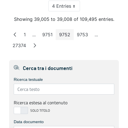
4 Entries
Per Page
Showing 39,005 to 39,008 of 109,495 entries.
1
...
9751
9752
9753
...
Page
Intermediate Pages
Page
Page
Page
Intermediate 
27374
Page
Cerca tra i documenti
Ricerca testuale
Ricerca estesa al contenuto
Data documento