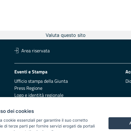
Valuta questo sito
Area riservata
Eventi e Stampa
Ac
Ufficio stampa della Giunta
Di
Press Regione
Logo e identità regionale
Redazione
Pr
uso dei cookies
Presentazione
Vai
a cookie essenziali per garantire il suo corretto
A
di terze parti per fornire servizi erogati da portali
Responsabili di pubblicazione