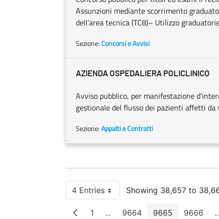
Assunzioni mediante scorrimento graduatori
dell’area tecnica (TC8)– Utilizzo graduatorie
Sezione:
Concorsi e Avvisi
AZIENDA OSPEDALIERA POLICLINICO
Avviso pubblico, per manifestazione d’inte
gestionale del flusso dei pazienti affetti da 
Sezione:
Appalti e Contratti
4 Entries
Showing 38,657 to 38,66
Per Page
1
...
9664
9665
9666
..
Page
Intermediate Pages
Page
Page
Page