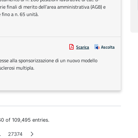
e finali di merito dell’area amministrativa (AG8) e
 fino a n. 65 unità.
Scarica
Ascolta
resse alla sponsorizzazione di un nuovo modello
sclerosi multipla.
0 of 109,495 entries.
.
27374
Intermediate Pages
Page