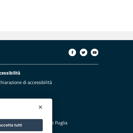
cessibilità
chiarazione di accessibilità
×
otezione civile
 al sito di Protezione Civile Puglia
ccetta tutti