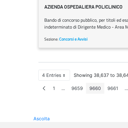
AZIENDA OSPEDALIERA POLICLINICO
Bando di concorso pubblico, per titoli ed es
indeterminato di Dirigente Medico - Area Me
Sezione:
Concorsi e Avvisi
4 Entries
Showing 38,637 to 38,64
Per Page
1
...
9659
9660
9661
...
Page
Intermediate Pages
Page
Page
Page
Ascolta