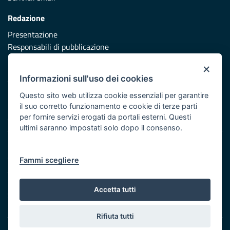
Redazione
Presentazione
Responsabili di pubblicazione
×
Protezione civile
Informazioni sull'uso dei cookies
Vai al sito di Protezione Civile Puglia
Questo sito web utilizza cookie essenziali per garantire
Iniziativa finanziata con risorse del POR Puglia 2014/2020 -
il suo corretto funzionamento e cookie di terze parti
Asse XI
per fornire servizi erogati da portali esterni. Questi
ultimi saranno impostati solo dopo il consenso.
Note legali
Cookie e privacy
Fammi scegliere
Atti di notifica
Feed RSS
Accetta tutti
Servizi Intranet
Rifiuta tutti