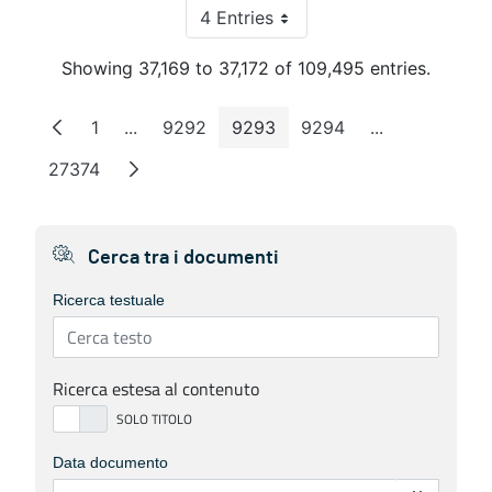
4 Entries
Per Page
Showing 37,169 to 37,172 of 109,495 entries.
1
...
9292
9293
9294
...
Page
Intermediate Pages
Page
Page
Page
Intermediate 
27374
Page
Cerca tra i documenti
Ricerca testuale
Ricerca estesa al contenuto
Data documento