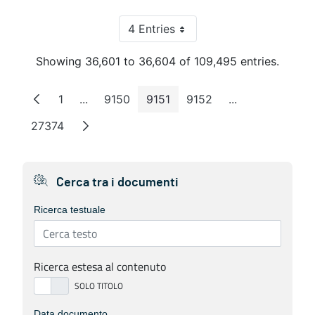
4 Entries
Per Page
Showing 36,601 to 36,604 of 109,495 entries.
1
...
9150
9151
9152
...
Page
Intermediate Pages
Page
Page
Page
Intermediate P
27374
Page
Cerca tra i documenti
Ricerca testuale
Ricerca estesa al contenuto
Data documento