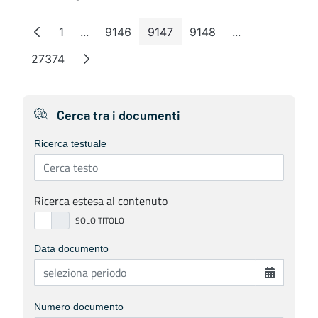
1
...
9146
9147
9148
...
Page
Intermediate Pages
Page
Page
Page
Intermediate P
27374
Page
Cerca tra i documenti
Ricerca testuale
Ricerca estesa al contenuto
Data documento
Numero documento