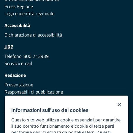
Press Regione
Logo e identità regionale
Accessibilità
Dichiarazione di accessibilità
URP
Telefono: 800 713939
Scrivici:
email
Redazione
Presentazione
Responsabili di pubblicazione
×
Protezione civile
Informazioni sull'uso dei cookies
Vai al sito di Protezione Civile Puglia
Questo sito web utilizza cookie essenziali per garantire
Iniziativa finanziata con risorse del POR Puglia 2014/2020 -
il suo corretto funzionamento e cookie di terze parti
Asse XI
per fornire servizi erogati da portali esterni. Questi