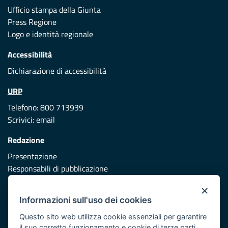
Ufficio stampa della Giunta
Press Regione
Logo e identità regionale
Accessibilità
Dichiarazione di accessibilità
URP
Telefono: 800 713939
Scrivici:
email
Redazione
Presentazione
Responsabili di pubblicazione
×
Protezione civile
Informazioni sull'uso dei cookies
Vai al sito di Protezione Civile Puglia
Questo sito web utilizza cookie essenziali per garantire
Iniziativa finanziata con risorse del POR Puglia 2014/2020 -
il suo corretto funzionamento e cookie di terze parti