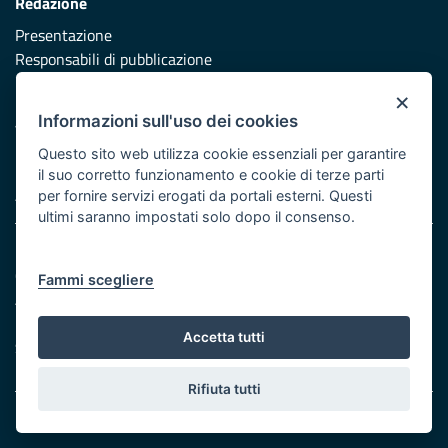
Redazione
Presentazione
Responsabili di pubblicazione
×
Protezione civile
Informazioni sull'uso dei cookies
Vai al sito di Protezione Civile Puglia
Questo sito web utilizza cookie essenziali per garantire
Iniziativa finanziata con risorse del POR Puglia 2014/2020 -
il suo corretto funzionamento e cookie di terze parti
Asse XI
per fornire servizi erogati da portali esterni. Questi
ultimi saranno impostati solo dopo il consenso.
Note legali
Cookie e privacy
Fammi scegliere
Atti di notifica
Feed RSS
Accetta tutti
Servizi Intranet
Rifiuta tutti
© Regione Puglia