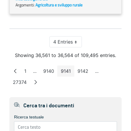
Argomenti:
Agricoltura e sviluppo rurale
4 Entries
Per Page
Showing 36,561 to 36,564 of 109,495 entries.
1
...
9140
9141
9142
...
Page
Intermediate Pages
Page
Page
Page
Intermediate P
27374
Page
Cerca tra i documenti
Ricerca testuale