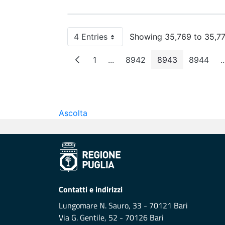
4 Entries
Showing 35,769 to 35,772
Per Page
1
...
8942
8943
8944
..
Page
Intermediate Pages
Page
Page
Page
Ascolta
Contatti e indirizzi
Lungomare N. Sauro, 33 - 70121 Bari
Via G. Gentile, 52 - 70126 Bari