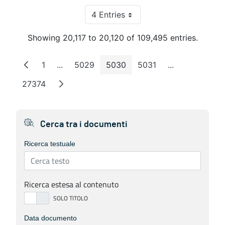
4 Entries
Per Page
Showing 20,117 to 20,120 of 109,495 entries.
1
...
5029
5030
5031
...
Page
Intermediate Pages
Page
Page
Page
Intermediate 
27374
Page
Cerca tra i documenti
Ricerca testuale
Ricerca estesa al contenuto
Data documento