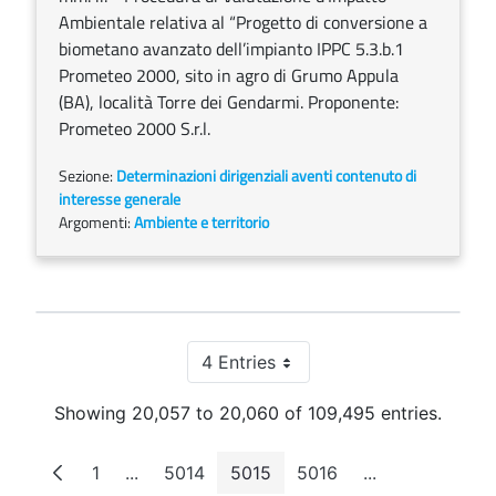
Ambientale relativa al “Progetto di conversione a
biometano avanzato dell’impianto IPPC 5.3.b.1
Prometeo 2000, sito in agro di Grumo Appula
(BA), località Torre dei Gendarmi. Proponente:
Prometeo 2000 S.r.l.
Sezione:
Determinazioni dirigenziali aventi contenuto di
interesse generale
Argomenti:
Ambiente e territorio
4 Entries
Per Page
Showing 20,057 to 20,060 of 109,495 entries.
1
...
5014
5015
5016
...
Page
Intermediate Pages
Page
Page
Page
Intermediate P