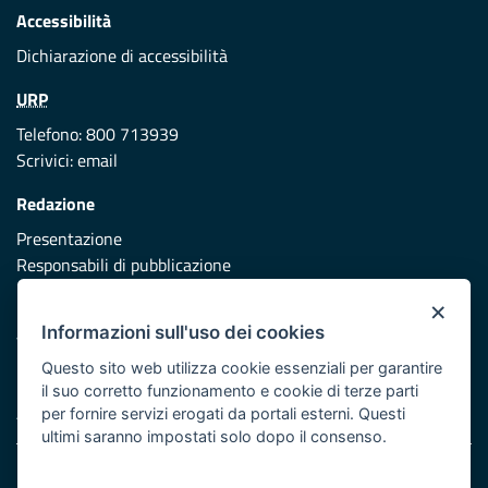
Accessibilità
Dichiarazione di accessibilità
URP
Telefono: 800 713939
Scrivici:
email
Redazione
Presentazione
Responsabili di pubblicazione
×
Protezione civile
Informazioni sull'uso dei cookies
Vai al sito di Protezione Civile Puglia
Questo sito web utilizza cookie essenziali per garantire
Iniziativa finanziata con risorse del POR Puglia 2014/2020 -
il suo corretto funzionamento e cookie di terze parti
Asse XI
per fornire servizi erogati da portali esterni. Questi
ultimi saranno impostati solo dopo il consenso.
Note legali